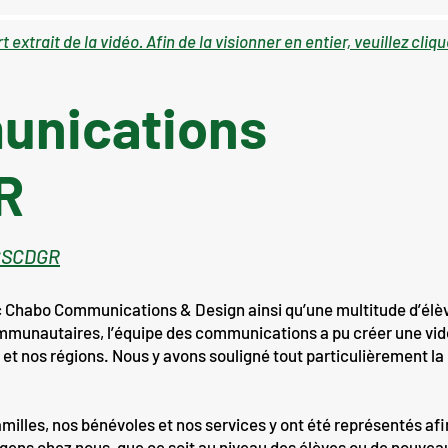
t extrait de la vidéo. Afin de la visionner en entier, veuillez cliqu
unications
R
 CSCDGR
c Chabo Communications & Design ainsi qu’une multitude d’élè
mmunautaires, l’équipe des communications a pu créer une vi
et nos régions. Nous y avons souligné tout particulièrement l
milles, nos bénévoles et nos services y ont été représentés afin 
s gens chez nous, que ce soit au niveau des élèves ou de nouv